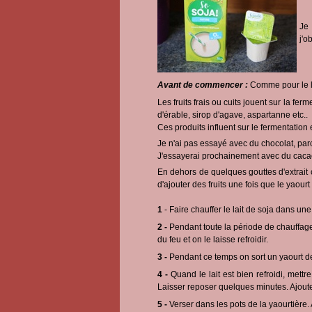
Je 
j'o
Avant de commencer :
Comme pour le leva
Les fruits frais ou cuits jouent sur la fer
d'érable, sirop d'agave, aspartanne etc..
Ces produits influent sur le fermentation 
Je n'ai pas essayé avec du chocolat, parce
J'essayerai prochainement avec du caca
En dehors de quelques gouttes d'extrait 
d'ajouter des fruits une fois que le yaour
1
- Faire chauffer le lait de soja dans un
2 -
Pendant toute la période de chauffage, 
du feu et on le laisse refroidir.
3 -
Pendant ce temps on sort un yaourt de 
4 -
Quand le lait est bien refroidi, mett
Laisser reposer quelques minutes. Ajoute
5 -
Verser dans les pots de la yaourtière. 