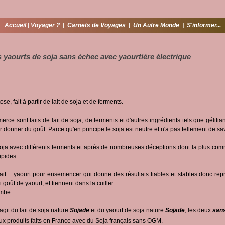
Accueil
|
Voyager ?
|
Carnets de Voyages
|
Un Autre Monde
|
S'informer...
 yaourts de soja sans échec avec yaourtière électrique
se, fait à partir de lait de soja et de ferments.
ce sont faits de lait de soja, de ferments et d'autres ingrédients tels que gélifia
ur donner du goût. Parce qu'en principe le soja est neutre et n'a pas tellement de sa
soja avec différents ferments et après de nombreuses déceptions dont la plus comm
ipides.
ait + yaourt pour ensemencer qui donne des résultats fiables et stables donc repr
i goût de yaourt, et tiennent dans la cuiller.
ombe.
s'agit du lait de soja nature
Sojade
et du yaourt de soja nature
Sojade
, les deux
sans
x produits faits en France avec du Soja français sans OGM.