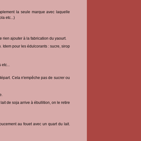
simplement la seule marque avec laquelle
la etc...)
e rien ajouter à la fabrication du yaourt.
s). Idem pour les édulcorants : sucre, sirop
etc...
u départ. Cela n'empêche pas de sucrer ou
e.
t de soja arrive à ébullition, on le retire
doucement au fouet avec un quart du lait.